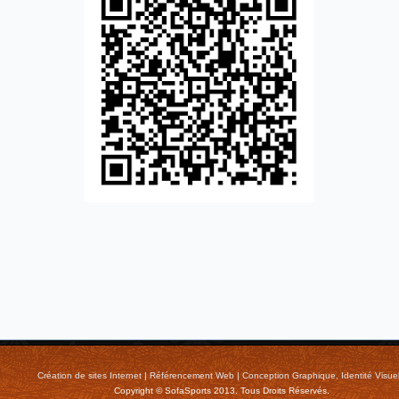
Création de sites Internet
|
Référencement Web
|
Conception Graphique, Identité Visuel
Copyright © SofaSports 2013. Tous Droits Réservés.