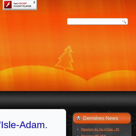
Dernières News
'Isle-Adam.
Planning du Val d'Oise - 95
Planning MN ZEN