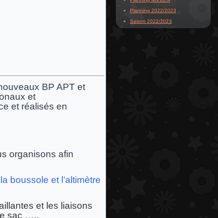
Planning 2022/2023
Saison 2022/2023
s nouveaux BP APT et
onaux et
e et réalisés en
us organisons afin
a boussole et l’altimètre
lantes et les liaisons
le sac …..