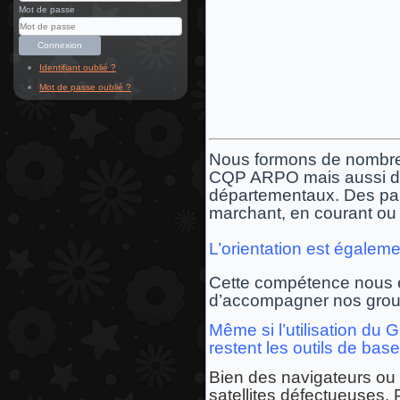
Mot de passe
Connexion
Identifiant oublié ?
Mot de passe oublié ?
Nous formons de nombreu
CQP ARPO mais aussi dan
départementaux. Des parc
marchant, en courant ou
L’orientation est égalem
Cette compétence nous es
d’accompagner nos group
Même si l’utilisation du 
restent les outils de bas
Bien des navigateurs ou 
satellites défectueuses. 