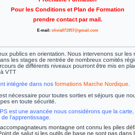
Pour les Conditions et Plan de Formation
prendre contact par mail.
E-mail:
olivia071957@gmail.com
x publics en orientation. Nous intervenons sur le
s les stages de rentrée de nombreux comités régi
ours de différents niveaux pourront être mis en plac
 à VTT
ent intégrée dans nos
formations Marche Nordique.
t nécessaire pour toutes sorties et séjours que no
es en toute sécurité.
GPS est une avancée nous considérons que la carte, l
e de l’apprentissage.
accompagnateurs montagne ont connu les piles défail
Point de salut si les outils de base ne sont pas dans 