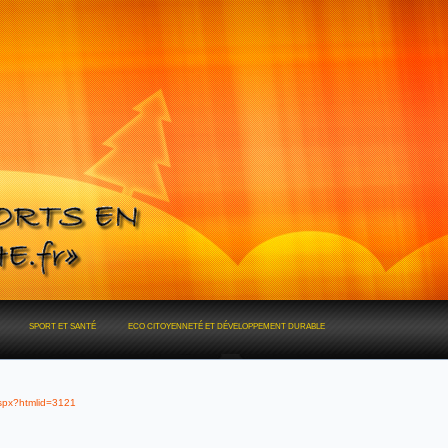
SPORT ET SANTÉ
ECO CITOYENNETÉ ET DÉVELOPPEMENT DURABLE
aspx?htmlid=3121