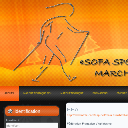
ACCUEIL
MARCHE NORDIQUE ZEN
MARCHE NORDIQUE
FORMATIONS
SÉJOURS
F.F.A
Identification
http://www.athle.com/asp.net/main.html/html.
Identifiant
Fédération Française d'Athlétisme